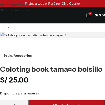
Envíos a todo el Perú por Olva Courier
Skip to navigation
Skip to main content
0
S/
0.0
Clic para ampliar
Inicio
Accesorios
Coloting book tama¤o bolsillo
S/
25.00
Disponible para reserva