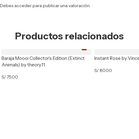
Debes
acceder
para publicar una valoración.
Productos relacionados
Baraja Moooi Collector’s Edition (Extinct
Instant Rose by Vinc
Animals) by theory11
S/
80.00
S/
75.00