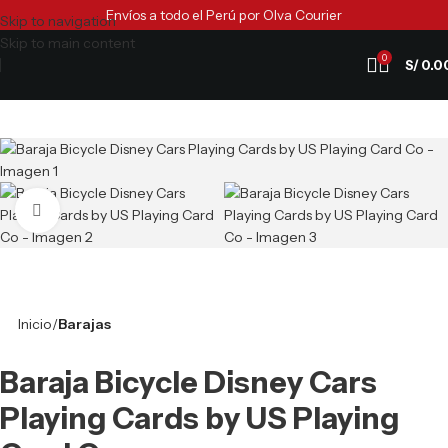
Envíos a todo el Perú por Olva Courier
Skip to navigation
Skip to main content
0
S/
0.0
Clic para ampliar
Inicio
Barajas
Baraja Bicycle Disney Cars
Playing Cards by US Playing