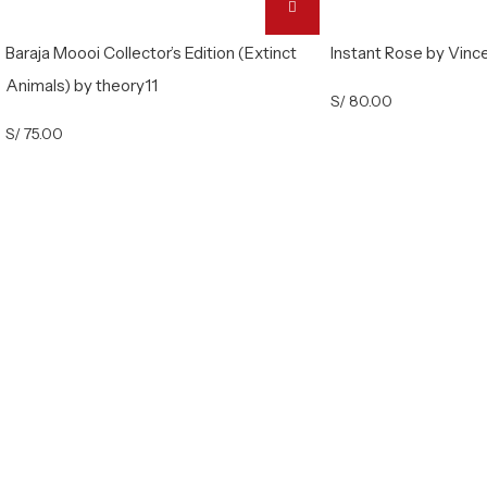
Baraja Moooi Collector’s Edition (Extinct
Instant Rose by Vinc
Animals) by theory11
S/
80.00
S/
75.00