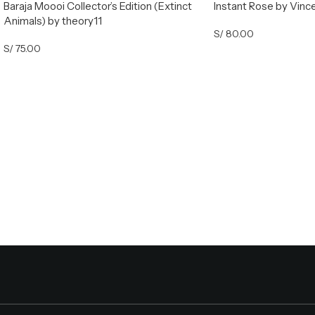
Baraja Moooi Collector’s Edition (Extinct
Instant Rose by Vinc
Animals) by theory11
S/
80.00
S/
75.00