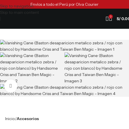
Envíos a todo el Perú por Olva Courier
Skip to navigation
Skip to main content
0
S/
0.0
Clic para ampliar
Inicio
Accesorios