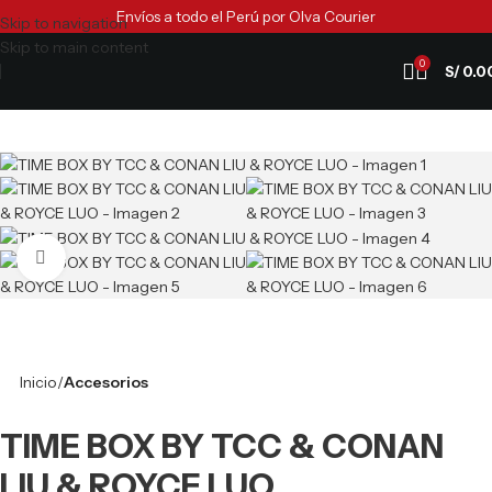
Envíos a todo el Perú por Olva Courier
Skip to navigation
Skip to main content
0
S/
0.0
Clic para ampliar
Inicio
Accesorios
TIME BOX BY TCC & CONAN
LIU & ROYCE LUO