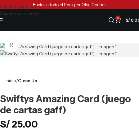
Envíos a todo el Perú por Olva Courier
Skip to navigation
Skip to main content
0
S/
0.0
Clic para ampliar
Inicio
Close Up
Swiftys Amazing Card (juego
de cartas gaff)
S/
25.00