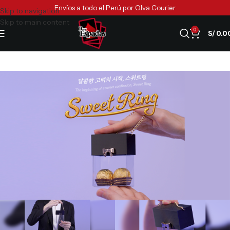
Envíos a todo el Perú por Olva Courier
Skip to navigation
Skip to main content
0
S/
0.0