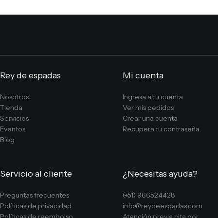
Rey de espadas
Mi cuenta
Nosotros
Ingresa a tu cuenta
Tienda
Ver mis pedidos
Servicios
Crear una cuenta
Eventos
Recupera tu contraseña
Blog
Servicio al cliente
¿Necesitas ayuda?
Preguntas frecuentes
(+51) 966524428
Políticas de privacidad
info@reydeespadas.com
Políticas de reembolso
Atención previa cita por