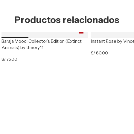
Productos relacionados
Baraja Moooi Collector’s Edition (Extinct
Instant Rose by Vinc
Nuevo
Animals) by theory11
S/
80.00
S/
75.00