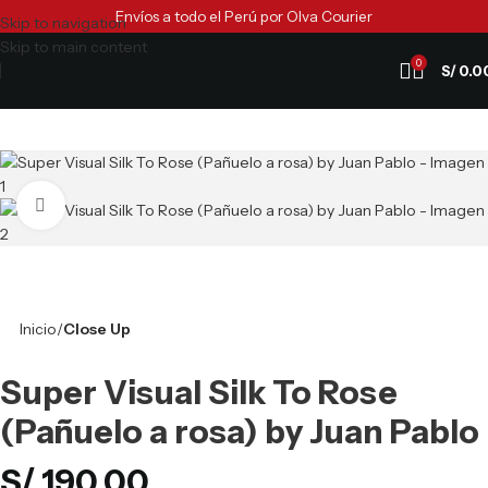
Envíos a todo el Perú por Olva Courier
Skip to navigation
Skip to main content
0
S/
0.0
Clic para ampliar
Inicio
Close Up
Super Visual Silk To Rose
(Pañuelo a rosa) by Juan Pablo
S/
190.00