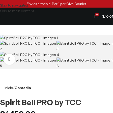
Envíos a todo el Perú por Olva Courier
Skip to navigation
Skip to main content
0
S/
0.0
Clic para ampliar
Inicio
Comedia
Spirit Bell PRO by TCC