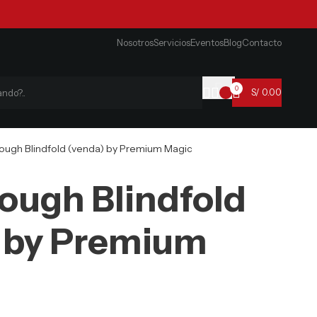
Nosotros
Servicios
Eventos
Blog
Contacto
0
S/
0.00
ough Blindfold (venda) by Premium Magic
ough Blindfold
 by Premium