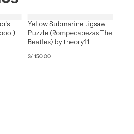
or’s
Yellow Submarine Jigsaw
oooi)
Puzzle (Rompecabezas The
Beatles) by theory11
S/
150.00
Star
(Rom
theo