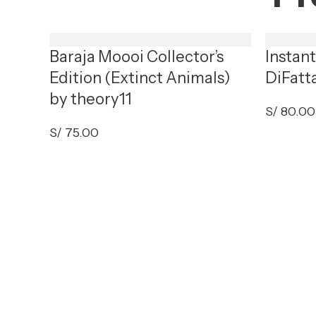
Baraja Moooi Collector’s
Instan
Edition (Extinct Animals)
DiFatt
by theory11
S/
80.00
S/
75.00