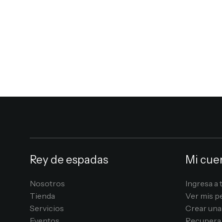
Rey de espadas
Mi cue
Nosotros
Ingresa a 
Tienda
Ver mis p
Servicios
Crear una
Eventos
Recupera 