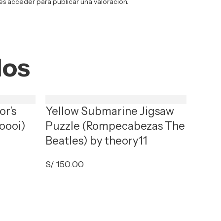
es
acceder
para publicar una valoración.
dos
or’s
Yellow Submarine Jigsaw
oooi)
Puzzle (Rompecabezas The
Beatles) by theory11
S/
150.00