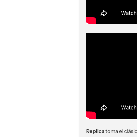
Replica
toma el clásic