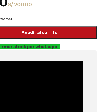
00
S/
200.00
rvarse)
Añadir al carrito
irmar stock por whatsapp