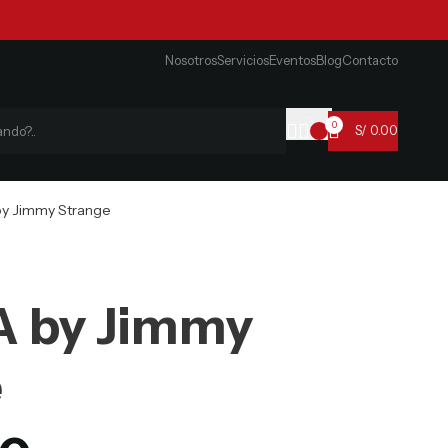
Nosotros
Servicios
Eventos
Blog
Contacto
0
S/
0.00
y Jimmy Strange
A by Jimmy
e