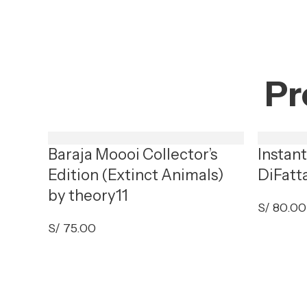
Pr
Baraja Moooi Collector’s
Instan
Edition (Extinct Animals)
DiFatt
by theory11
S/
80.00
S/
75.00