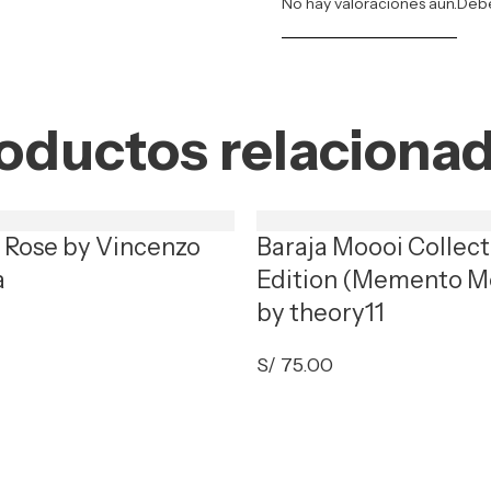
No hay valoraciones aún.
Deb
oductos relaciona
t Rose by Vincenzo
Baraja Moooi Collect
a
Edition (Memento M
by theory11
S/
75.00