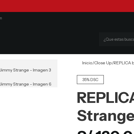
om
Inicio
Close Up
REPLICA b
35% DSC
REPLIC
Strang