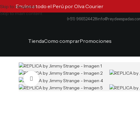
Envíos a todo el Perú por Olva Courier
Skip to navigation
Skip to main content
(+51) 966524428
info@reydeespadas.c
Tienda
Como comprar
Promociones
Clic para ampliar