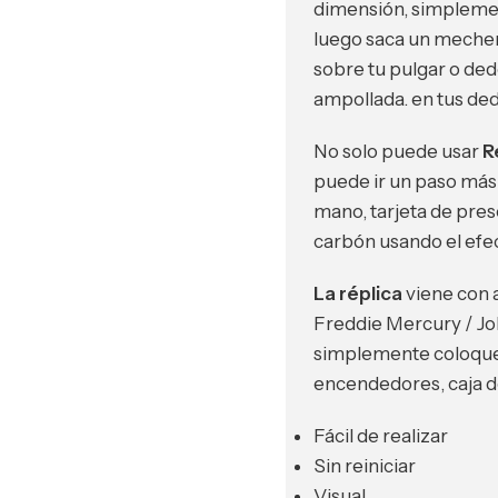
dimensión, simplemen
luego saca un mechero
sobre tu pulgar o ded
ampollada. en tus ded
No solo puede usar
R
puede ir un paso más 
mano, tarjeta de prese
carbón usando el efec
La réplica
viene con a
Freddie Mercury / Jo
simplemente coloque 
encendedores, caja de 
Fácil de realizar
Sin reiniciar
Visual