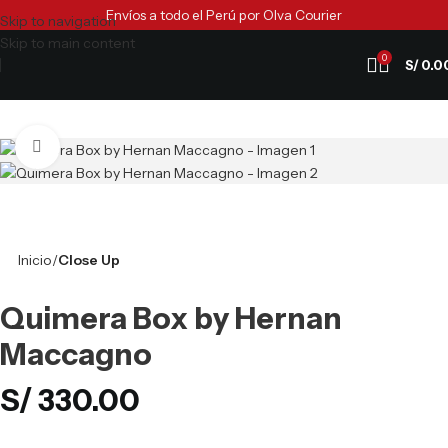
Envíos a todo el Perú por Olva Courier
Skip to navigation
Skip to main content
0
S/
0.0
Clic para ampliar
Inicio
Close Up
Quimera Box by Hernan
Maccagno
S/
330.00