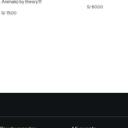
Animals) by theory11
S/
80.00
S/
75.00