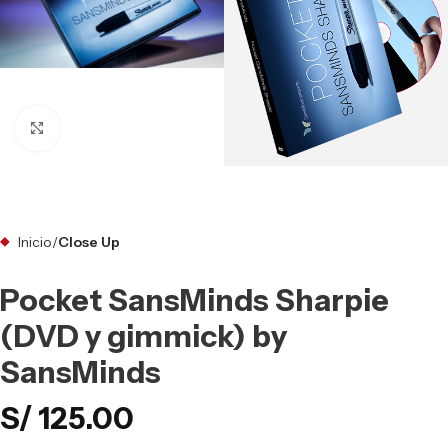
Clic para ampliar
Inicio
Close Up
Pocket SansMinds Sharpie
(DVD y gimmick) by
SansMinds
S/
125.00