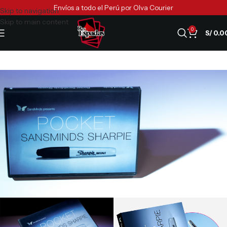
Envíos a todo el Perú por Olva Courier
Skip to navigation
Skip to main content
0
S/
0.0