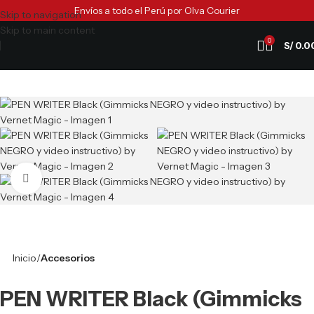
Envíos a todo el Perú por Olva Courier
Skip to navigation
Skip to main content
0
S/
0.0
Clic para ampliar
Inicio
Accesorios
PEN WRITER Black (Gimmicks