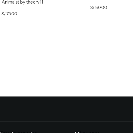
Animals) by theory11
S/
80.00
S/
75.00