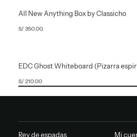
All New Anything Box by Classicho
S/
350.00
EDC Ghost Whiteboard (Pizarra espir
S/
210.00
Rey de espadas
Mi cue