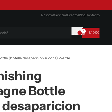
Nosotros
Servicios
Eventos
Blog
Contacto
0
S/
0.00
tle (botella desaparicion silicona) -Verde
nishing
gne Bottle
a desaparicion