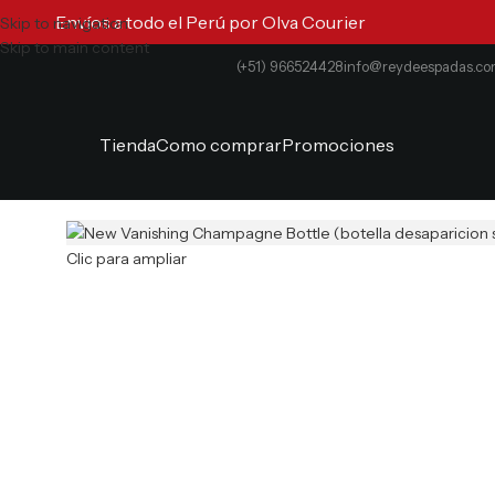
Envíos a todo el Perú por Olva Courier
Skip to navigation
Skip to main content
(+51) 966524428
info@reydeespadas.c
Tienda
Como comprar
Promociones
Clic para ampliar