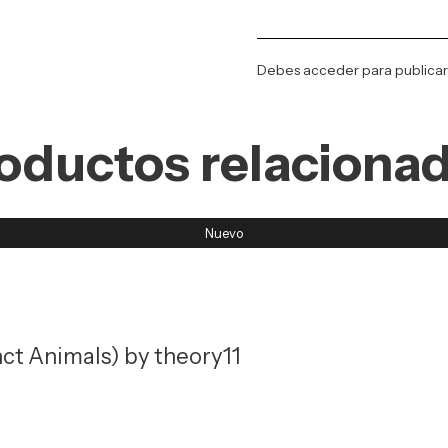
Debes
acceder
para publicar
oductos relaciona
Nuevo
nct Animals) by theory11