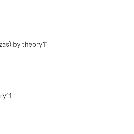
as) by theory11
ry11