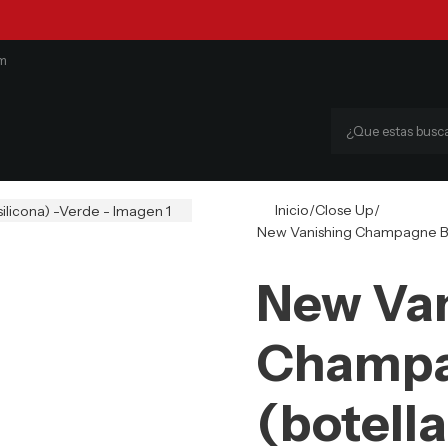
om
Inicio
Close Up
New Vanishing Champagne Bot
New Va
Champa
(botell