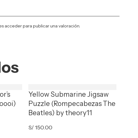
es
acceder
para publicar una valoración.
dos
or’s
Yellow Submarine Jigsaw
oooi)
Puzzle (Rompecabezas The
Beatles) by theory11
S/
150.00