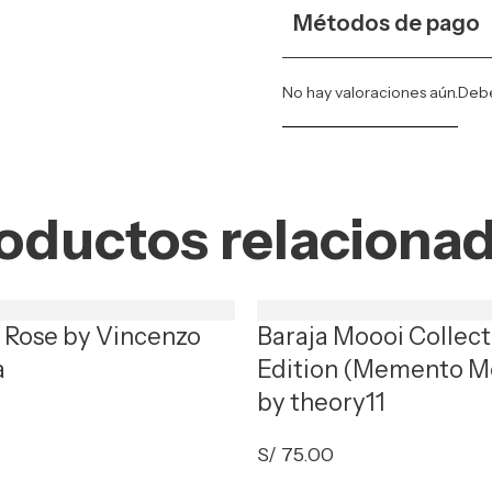
Métodos de pago
No hay valoraciones aún.
Deb
oductos relaciona
t Rose by Vincenzo
Baraja Moooi Collect
a
Edition (Memento M
by theory11
S/
75.00