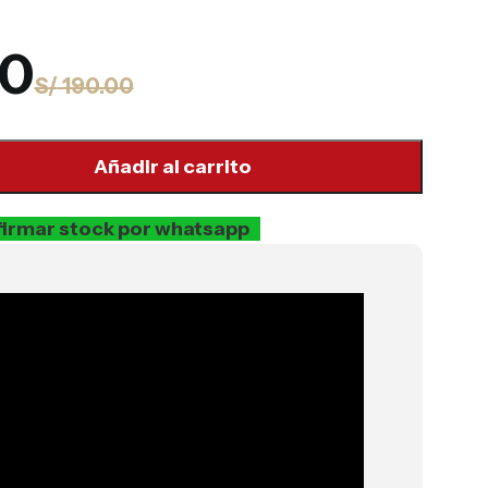
00
S/
190.00
Añadir al carrito
irmar stock por whatsapp