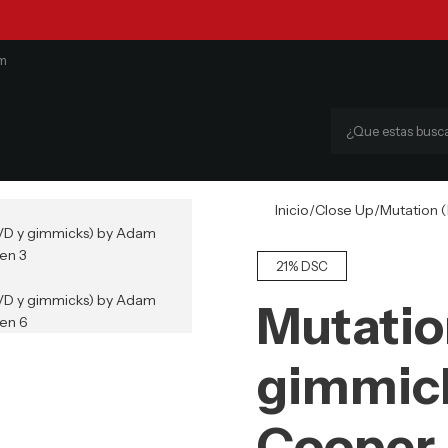
om
Inicio
Close Up
Mutation 
21% DSC
Mutatio
gimmic
Cooper