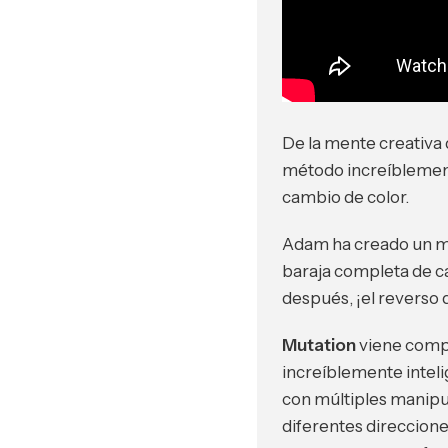
De la mente creativ
método increíblement
cambio de color.
Adam ha creado un m
baraja completa de ca
después, ¡el reverso 
Mutation
viene compl
increíblemente intel
con múltiples manipul
diferentes direcciones