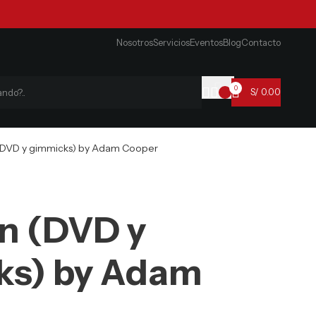
Nosotros
Servicios
Eventos
Blog
Contacto
0
S/
0.00
(DVD y gimmicks) by Adam Cooper
n (DVD y
ks) by Adam