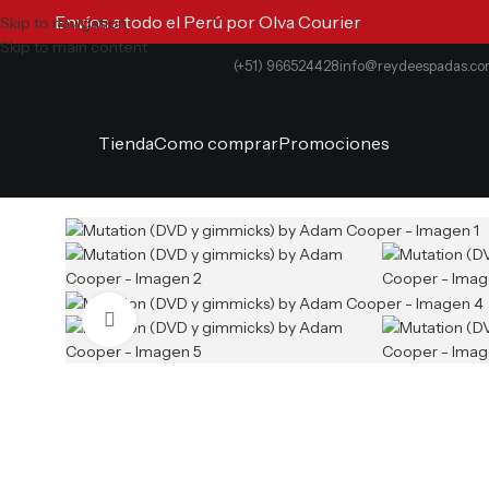
Envíos a todo el Perú por Olva Courier
Skip to navigation
Skip to main content
(+51) 966524428
info@reydeespadas.c
Tienda
Como comprar
Promociones
Clic para ampliar