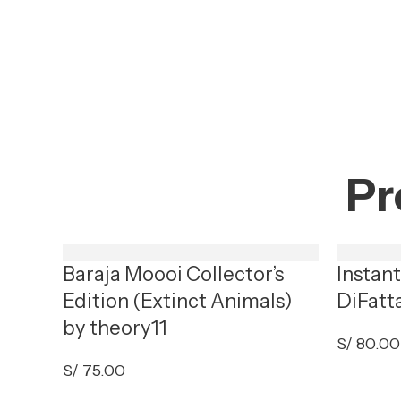
Pr
Baraja Moooi Collector’s
Instan
Edition (Extinct Animals)
DiFatt
by theory11
S/
80.00
S/
75.00