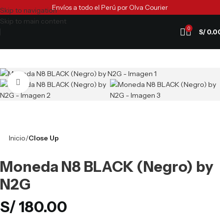
Envíos a todo el Perú por Olva Courier
Skip to navigation
Skip to main content
0
S/
0.0
Clic para ampliar
Inicio
Close Up
Moneda N8 BLACK (Negro) by
N2G
S/
180.00