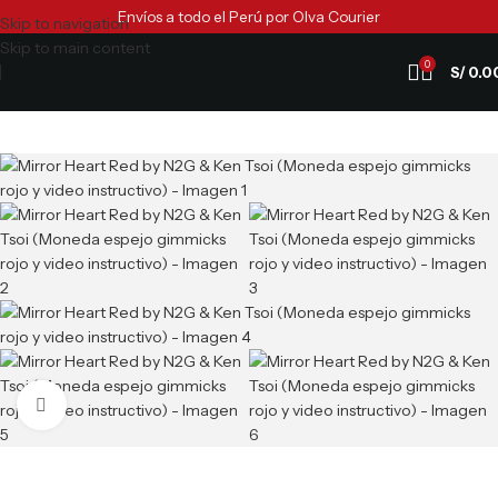
Envíos a todo el Perú por Olva Courier
Skip to navigation
Skip to main content
0
S/
0.0
Clic para ampliar