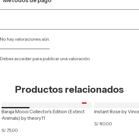
Métodos de pago
No hay valoraciones aún.
Debes
acceder
para publicar una valoración.
Productos relacionados
Baraja Moooi Collector’s Edition (Extinct
Instant Rose by Vinc
Nuevo
Animals) by theory11
S/
80.00
S/
75.00