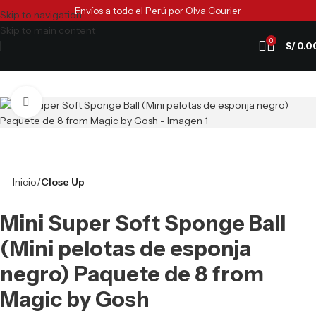
Envíos a todo el Perú por Olva Courier
Skip to navigation
Skip to main content
0
S/
0.0
Clic para ampliar
Inicio
Close Up
Mini Super Soft Sponge Ball
(Mini pelotas de esponja
negro) Paquete de 8 from
Magic by Gosh