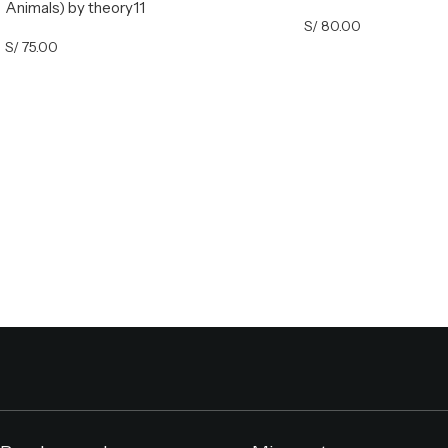
Animals) by theory11
S/
80.00
S/
75.00