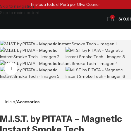
Envíos a todo el Perú por Olva Courier
Skip to navigation
Skip to main content
0
S/
0.0
Clic para ampliar
Inicio
Accesorios
M.I.S.T. by PITATA – Magnetic
Instant Smoke Tech