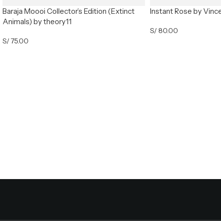
Baraja Moooi Collector’s Edition (Extinct
Instant Rose by Vinc
Animals) by theory11
S/
80.00
S/
75.00