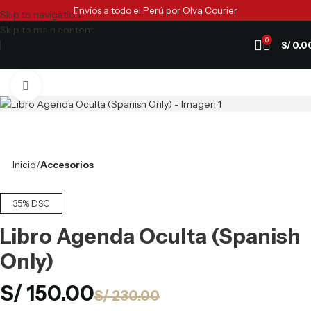
Envíos a todo el Perú por Olva Courier
Skip to navigation
Skip to main content
0
S/
0.0
Clic para ampliar
Inicio
Accesorios
35% DSC
Libro Agenda Oculta (Spanish
Only)
S/
150.00
S/
230.00