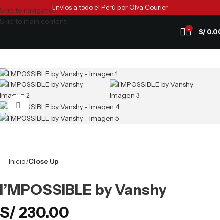
Envíos a todo el Perú por Olva Courier
Skip to navigation
Skip to main content
0
S/
0.0
Clic para ampliar
Inicio
Close Up
I’MPOSSIBLE by Vanshy
S/
230.00