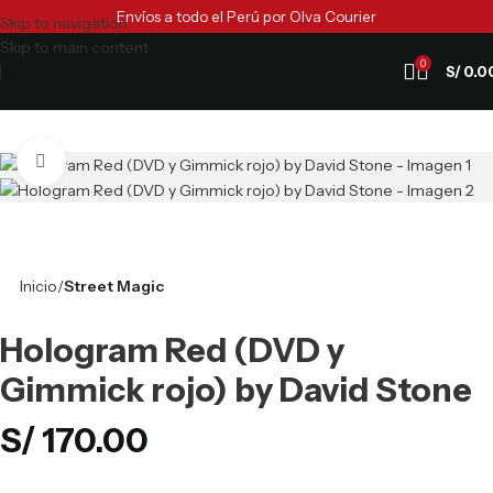
Envíos a todo el Perú por Olva Courier
Skip to navigation
Skip to main content
0
S/
0.0
Clic para ampliar
Inicio
Street Magic
Hologram Red (DVD y
Gimmick rojo) by David Stone
S/
170.00