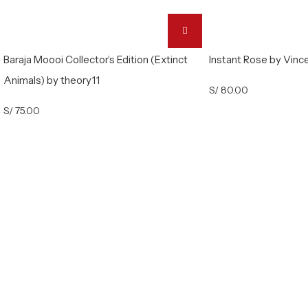
Baraja Moooi Collector’s Edition (Extinct
Instant Rose by Vinc
Animals) by theory11
S/
80.00
S/
75.00