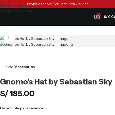
Envíos a todo el Perú por Olva Courier
Skip to navigation
Skip to main content
0
S/
0.0
Clic para ampliar
Inicio
Accesorios
Gnomo’s Hat by Sebastian Sky
S/
185.00
Disponible para reserva