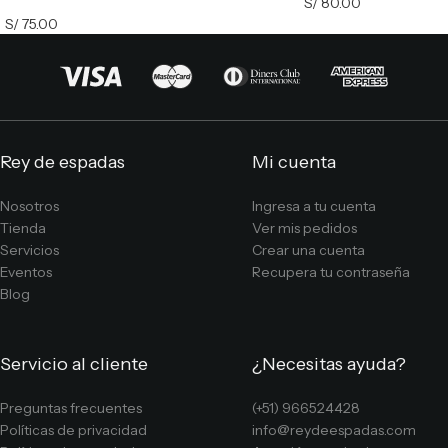
S/
80.00
S/
75.00
Rey de espadas
Mi cuenta
Nosotros
Ingresa a tu cuenta
Tienda
Ver mis pedidos
Servicios
Crear una cuenta
Eventos
Recupera tu contraseña
Blog
Servicio al cliente
¿Necesitas ayuda?
Preguntas frecuentes
(+51) 966524428
Políticas de privacidad
info@reydeespadas.com