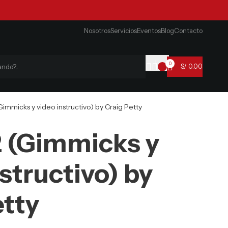
Nosotros
Servicios
Eventos
Blog
Contacto
0
S/
0.00
immicks y video instructivo) by Craig Petty
 (Gimmicks y
structivo) by
etty