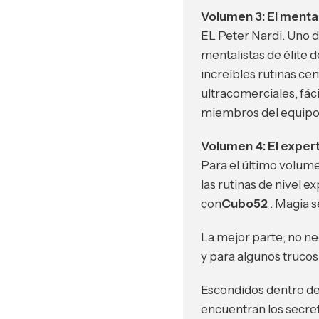
Volumen 3: El mental
EL Peter Nardi. Uno d
mentalistas de élite d
increíbles rutinas ce
ultracomerciales, fác
miembros del equipo 
Volumen 4: El exper
Para el último volum
las rutinas de nivel e
con
Cubo52
. Magia s
La mejor parte; no n
y para algunos trucos
Escondidos dentro de 
encuentran los secret