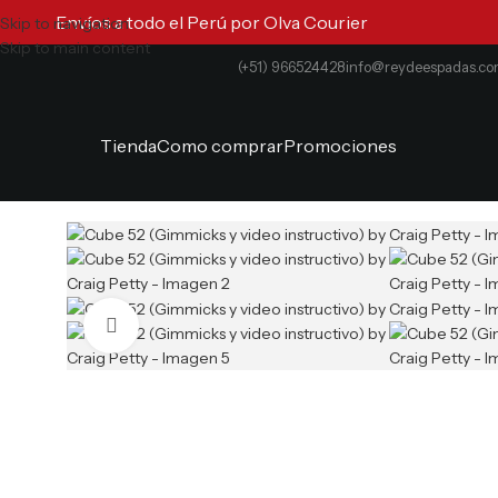
Envíos a todo el Perú por Olva Courier
Skip to navigation
Skip to main content
(+51) 966524428
info@reydeespadas.c
Tienda
Como comprar
Promociones
Clic para ampliar