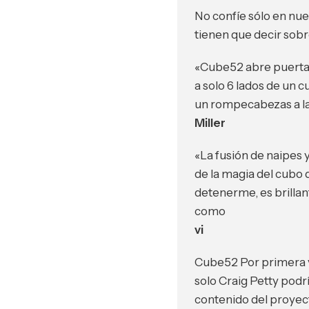
No confíe sólo en nues
tienen que decir sob
«Cube52 abre puertas
a solo 6 lados de un c
un rompecabezas a la
Miller
«La fusión de naipes 
de la magia del cubo 
detenerme, es brill
como
vi
Cube52 Por primera ve
solo Craig Petty podr
contenido del proyect