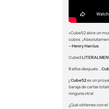
«Cube52 abre un mun
cubos. ¡Absolutament
– Henry Harrius
Cube3
LITERALMEN
8 años después…
Cu
¡ Cube52
es un proye
baraja de cartas to
ninguna otra!
¿Qué obtienes con el