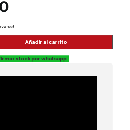
00
rvarse)
Añadir al carrito
irmar stock por whatsapp