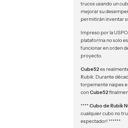
trucos usando un cu
mejorar su desempeño
permitirán inventar 
Impreso por la USPCC 
plataforma no solo e
funcionar en orden de
proyecto.
Cube52
es
realment
Rubik. Durante décad
torpemente naipes en
con
Cube52
finalme
****
Cubo de Rubik 
cualquier cubo no tru
espectador! ******