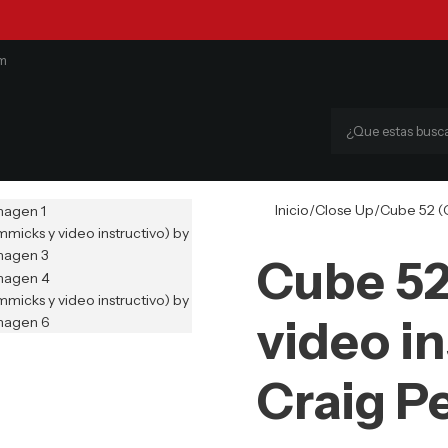
om
Inicio
Close Up
Cube 52 (G
Cube 52
video in
Craig P