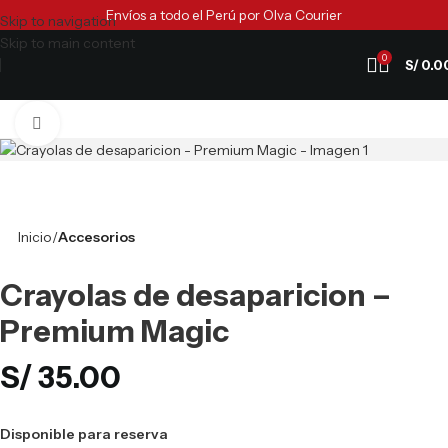
Envíos a todo el Perú por Olva Courier
Skip to navigation
Skip to main content
0
S/
0.0
Clic para ampliar
Inicio
Accesorios
Crayolas de desaparicion –
Premium Magic
S/
35.00
Disponible para reserva