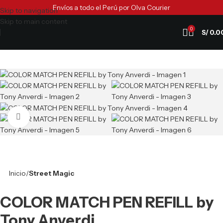
Envíos a todo el Perú por Olva Courier
Skip to navigation
Skip to main content
0
S/
0.0
Clic para ampliar
Inicio
Street Magic
COLOR MATCH PEN REFILL by
Tony Anverdi