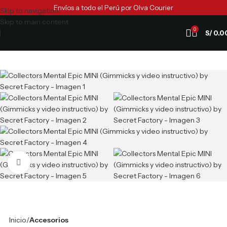
Envíos a todo el Perú por Olva Courier
Skip to navigation
Skip to main content
0
S/
0.0
Clic para ampliar
Inicio
Accesorios