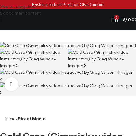
Envíos a todo el Perú por Olva Courier
Skip to navigation
Skip to main content
0
S/
0.0
Clic para ampliar
Inicio
Street Magic