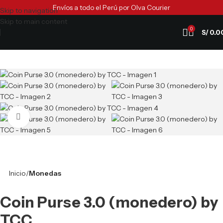
Envíos a todo el Perú por Olva Courier
Skip to navigation
Skip to main content
0
S/
0.0
Clic para ampliar
Inicio
Monedas
Coin Purse 3.0 (monedero) by
TCC