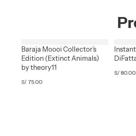
Pr
Baraja Moooi Collector’s
Instan
Edition (Extinct Animals)
DiFatt
by theory11
S/
80.00
S/
75.00