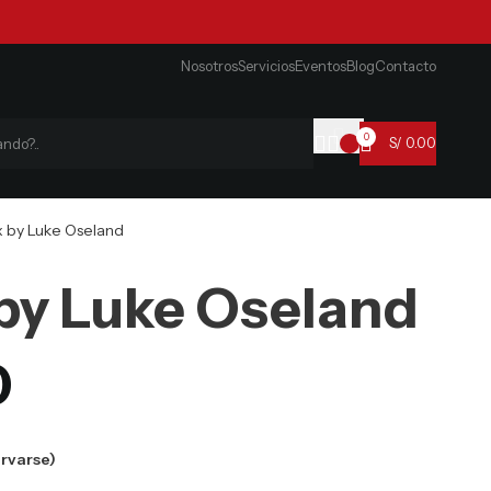
Nosotros
Servicios
Eventos
Blog
Contacto
0
S/
0.00
 by Luke Oseland
by Luke Oseland
0
ervarse)