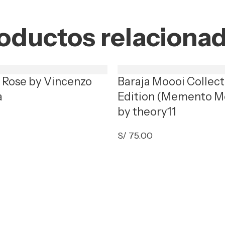
oductos relaciona
t Rose by Vincenzo
Baraja Moooi Collect
a
Edition (Memento M
by theory11
S/
75.00