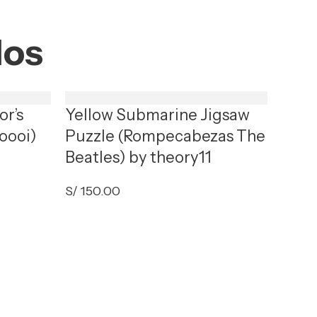
dos
or’s
Yellow Submarine Jigsaw
oooi)
Puzzle (Rompecabezas The
Beatles) by theory11
S/
150.00
Star