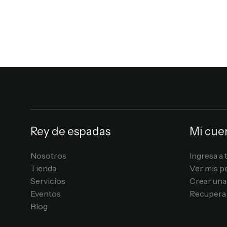
Rey de espadas
Mi cue
Nosotros
Ingresa a 
Tienda
Ver mis p
Servicios
Crear una
Eventos
Recupera 
Blog