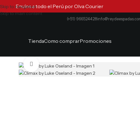
Envíos a todo el Perú por Olva Courier
Skip to navigation
Skip to main content
(+51) 966524428
info@reydeespadas.c
Tienda
Como comprar
Promociones
Clic para ampliar