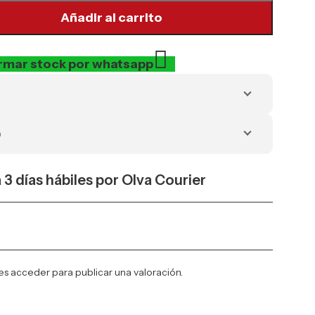
Añadir al carrito
rmar stock por whatsapp
o
a 3 días hábiles por Olva Courier
es
acceder
para publicar una valoración.