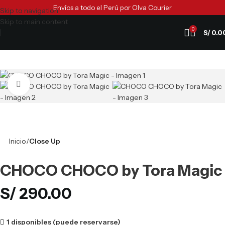
Envíos a todo el Perú por Olva Courier
Skip to navigation
Skip to main content
0
S/
0.0
Clic para ampliar
Inicio
Close Up
CHOCO CHOCO by Tora Magic
S/
290.00
1 disponibles (puede reservarse)