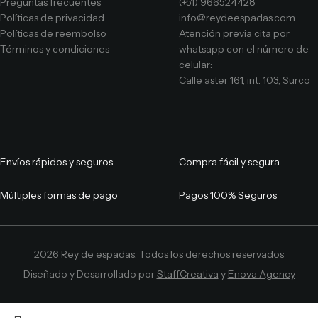
Preguntas frecuentes
(+51) 966524428
Políticas de privacidad
info@reydeespadas.com
Políticas de reembolso
Atención previa cita por
Términos y condiciones
whatsapp con el número de
celular:
Calle aster 161, int. 103, Surco
Envíos rápidos y seguros
Compra fácil y segura
Múltiples formas de pago
Pagos 100% Seguros
2026 Rey de espadas. Todos los derechos reservados
Diseñado y Desarrollado por
StaffCreativa
y
Enova Agency