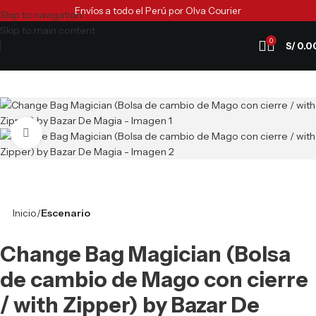
Envíos a todo el Perú por Olva Courier
Skip to navigation
Skip to main content
0
S/
0.0
Clic para ampliar
Inicio
Escenario
Change Bag Magician (Bolsa
de cambio de Mago con cierre
/ with Zipper) by Bazar De