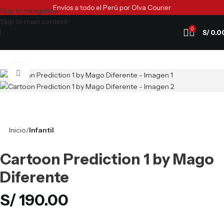
Envíos a todo el Perú por Olva Courier
Skip to navigation
Skip to main content
0
S/
0.0
Clic para ampliar
Inicio
Infantil
Cartoon Prediction 1 by Mago
Diferente
S/
190.00