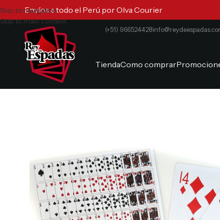
Envíos a todo el Perú por Olva Courier
Skip to navigation
Skip to main content
(+51) 966524428
info@reydeespadas.c
Tienda
Como comprar
Promocion