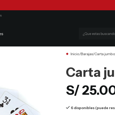
om
es
Inicio
Barajas
Carta jumbo
Carta j
S/
25.0
6 disponibles (puede res