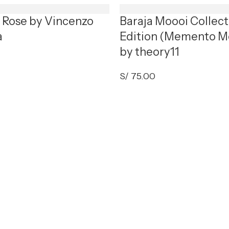
t Rose by Vincenzo
Baraja Moooi Collect
a
Edition (Memento M
by theory11
S/
75.00