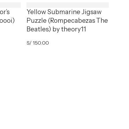
or’s
Yellow Submarine Jigsaw
oooi)
Puzzle (Rompecabezas The
Beatles) by theory11
S/
150.00
Star
(Rom
theo
S/
150