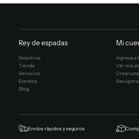
Rey de espadas
Mi cue
Nosotros
Ingresa a 
Tienda
Ver mis p
Servicios
Crear una
Eventos
Recupera 
Blog
Envíos rápidos y seguros
Compr