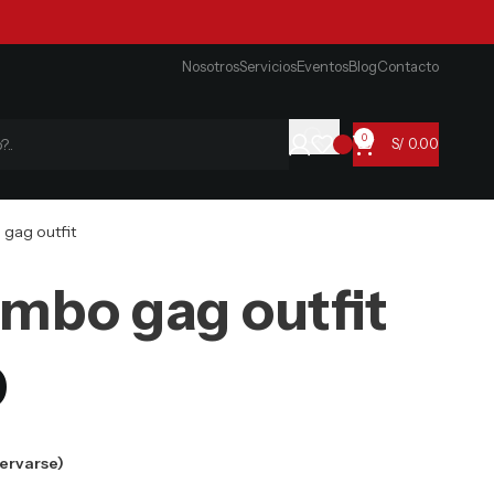
Nosotros
Servicios
Eventos
Blog
Contacto
0
S/
0.00
 gag outfit
umbo gag outfit
0
ervarse)