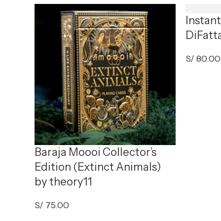
Instan
DiFatt
S/
80.00
Baraja Moooi Collector’s
Edition (Extinct Animals)
by theory11
S/
75.00