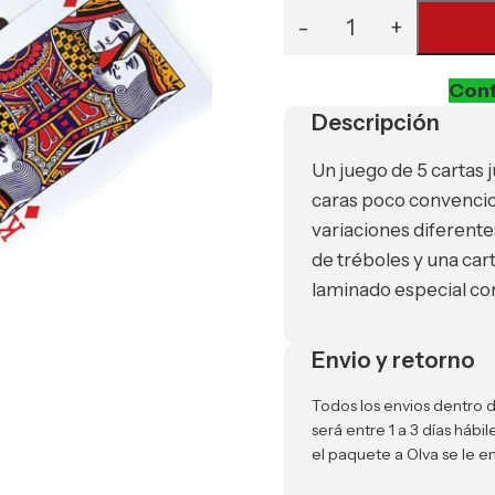
Conf
Descripción
Un juego de 5 cartas
caras poco convencio
variaciones diferentes
de tréboles y una ca
laminado especial con
Envio y retorno
Todos los envios dentro d
será entre 1 a 3 días háb
el paquete a Olva se le e