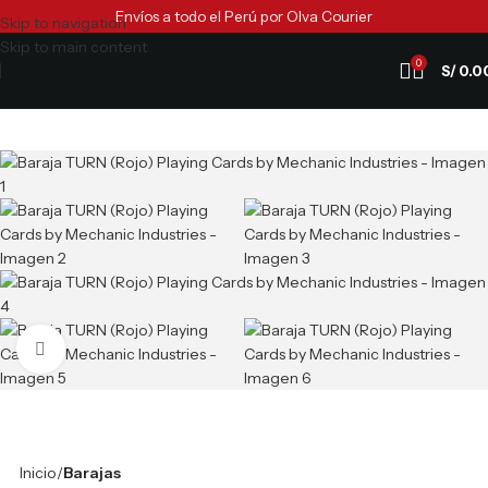
Envíos a todo el Perú por Olva Courier
Skip to navigation
Skip to main content
0
S/
0.0
Clic para ampliar
Inicio
Barajas