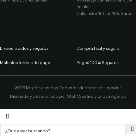
Términos y condiciones
whatsapp con el número de
celular:
Calle aster 161, int. 103, Surco
Envíos rápidos y seguros
Compra fácil y segura
Múltiples formas de pago
Pagos 100% Seguros
2026 Rey de espadas. Todos los derechos reservados
Diseñado y Desarrollado por
StaffCreativa
y
Enova Agency