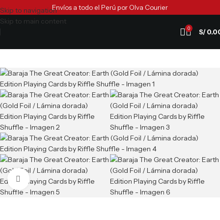
Envíos a todo el Perú por Olva Courier
Skip to navigation
Skip to main content
0
S/
0.0
Clic para ampliar