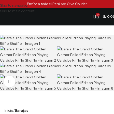
Envíos a todo el Perú por Olva Courier
Skip to navigation
Skip to main content
0
S/
0.0
Clic para ampliar
Inicio
Barajas