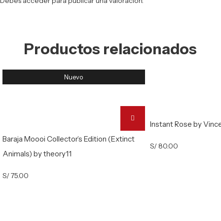
Debes
acceder
para publicar una valoración.
Productos relacionados
Nuevo
Instant Rose by Vinc
Baraja Moooi Collector’s Edition (Extinct
S/
80.00
Animals) by theory11
S/
75.00