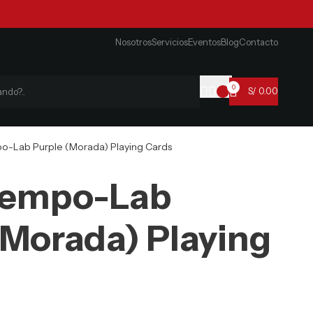
Nosotros
Servicios
Eventos
Blog
Contacto
0
S/
0.00
o-Lab Purple (Morada) Playing Cards
Tempo-Lab
(Morada) Playing