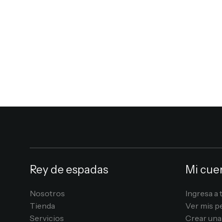
Rey de espadas
Mi cue
Nosotros
Ingresa a 
Tienda
Ver mis p
Servicios
Crear una