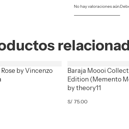
No hay valoraciones aún.
Deb
oductos relaciona
t Rose by Vincenzo
Baraja Moooi Collect
a
Edition (Memento M
by theory11
S/
75.00