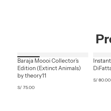
Pr
Baraja Moooi Collector’s
Instan
Nuevo
Edition (Extinct Animals)
DiFatt
by theory11
S/
80.00
S/
75.00