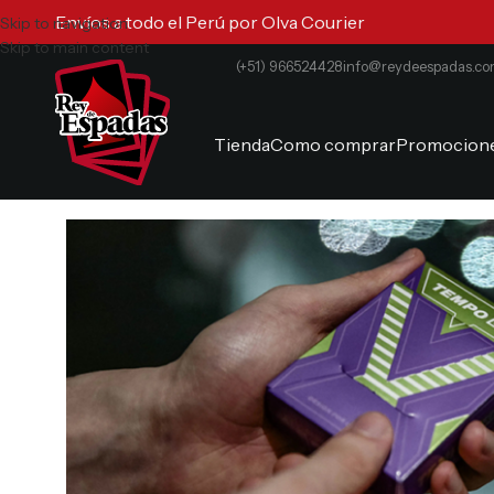
Envíos a todo el Perú por Olva Courier
Skip to navigation
Skip to main content
(+51) 966524428
info@reydeespadas.c
Tienda
Como comprar
Promocion