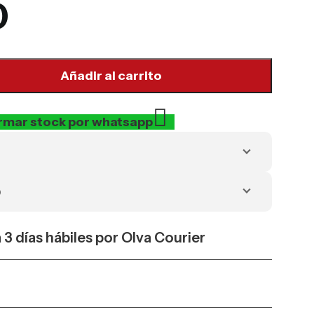
0
Añadir al carrito
rmar stock por whatsapp
o
a 3 días hábiles por Olva Courier