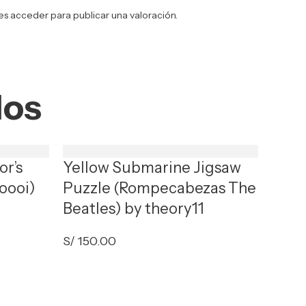
es
acceder
para publicar una valoración.
dos
or’s
Yellow Submarine Jigsaw
oooi)
Puzzle (Rompecabezas The
Beatles) by theory11
S/
150.00