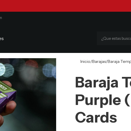
om
es
Inicio
Barajas
Baraja Temp
Baraja 
Purple 
Cards