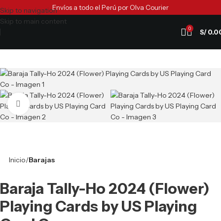
Envíos a todo el Perú por Olva Courier
Skip to navigation
Skip to main content
0
S/
0.0
Clic para ampliar
Inicio
Barajas
Baraja Tally-Ho 2024 (Flower)
Playing Cards by US Playing