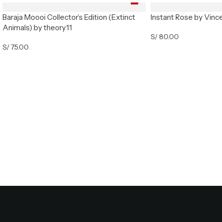
Baraja Moooi Collector’s Edition (Extinct
Instant Rose by Vinc
Animals) by theory11
S/
80.00
S/
75.00