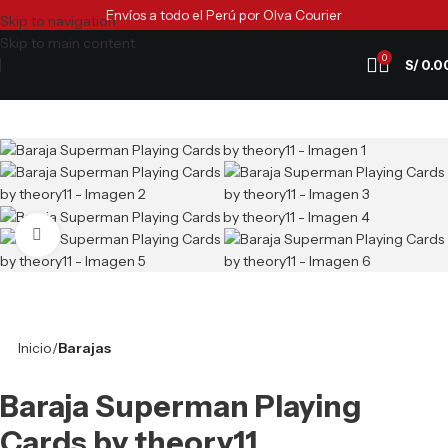
Envíos a todo el Perú por Olva Courier
Skip to navigation
Skip to main content
0
S/
0.0
Clic para ampliar
Inicio
Barajas
Baraja Superman Playing
Cards by theory11