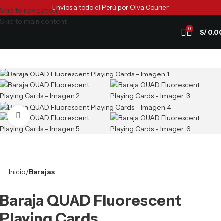
Envíos a todo el Perú por Olva Courier
Skip to navigation
Skip to main content
0
S/
0.0
Clic para ampliar
Inicio
Barajas
Baraja QUAD Fluorescent
Playing Cards