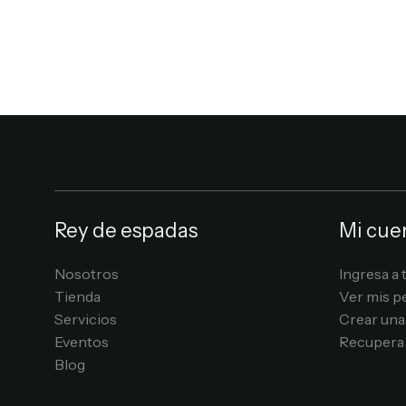
Rey de espadas
Mi cue
Nosotros
Ingresa a 
Tienda
Ver mis p
Servicios
Crear una
Eventos
Recupera 
Blog