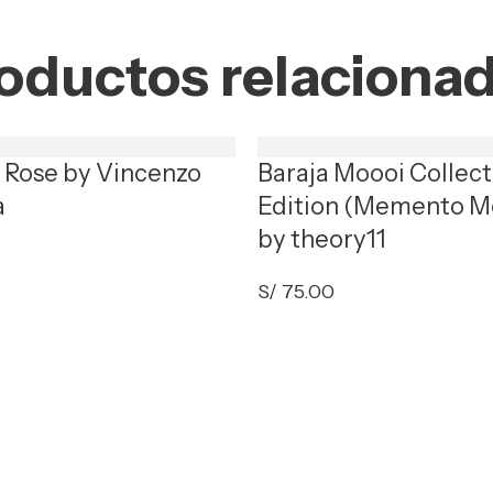
oductos relaciona
t Rose by Vincenzo
Baraja Moooi Collect
a
Edition (Memento M
by theory11
S/
75.00