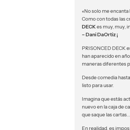
«No solo me encanta
Como con todas las cr
DECK
es muy, muy, in
– Dani DaOrtiz ¡
PRISONCED DECK es un
han aparecido en años
maneras diferentes pa
Desde comedia hasta 
listo para usar.
Imagina que estás ac
nuevo en la caja de ca
que saque las cartas…
En realidad, es impos