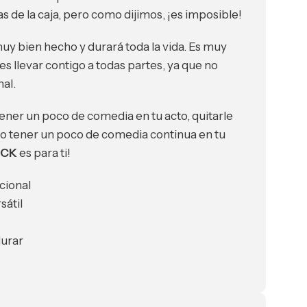
as de la caja, pero como dijimos, ¡es imposible!
uy bien hecho y durará toda la vida. Es muy
des llevar contigo a todas partes, ya que no
al.
tener un poco de comedia en tu acto, quitarle
 o tener un poco de comedia continua en tu
ECK
es para ti!
cional
átil
durar