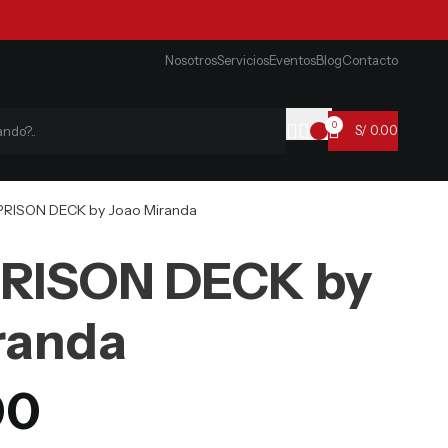
Nosotros
Servicios
Eventos
Blog
Contacto
0
S/
0.00
 PRISON DECK by Joao Miranda
PRISON DECK by
randa
00