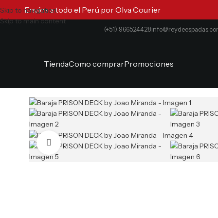
Envíos a todo el Perú por Olva Courier
Skip to navigation
Skip to main content
(+51) 966524428
info@reydeespadas.c
Tienda
Como comprar
Promociones
Clic para ampliar