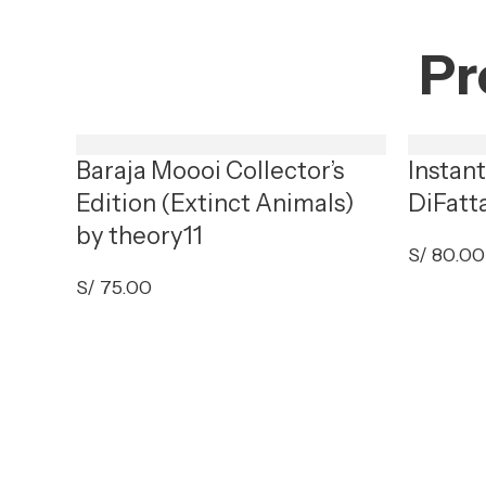
Pr
Baraja Moooi Collector’s
Instan
Edition (Extinct Animals)
DiFatt
by theory11
S/
80.00
S/
75.00