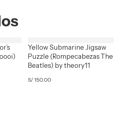
dos
or’s
Yellow Submarine Jigsaw
oooi)
Puzzle (Rompecabezas The
Beatles) by theory11
S/
150.00
Star