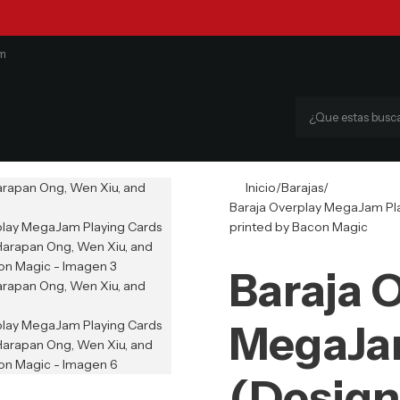
om
Inicio
Barajas
Baraja Overplay MegaJam Pla
printed by Bacon Magic
Baraja 
MegaJam
(Design