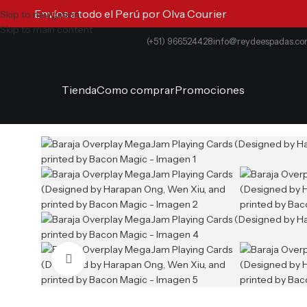
Envíos a todo el Perú por Olva Courier
Skip to navigation
Skip to main content
(+51) 966524428
info@reydeespadas.c
Tienda
Como comprar
Promociones
Clic para ampliar