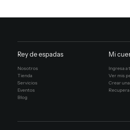
Rey de espadas
Mi cue
Nosotros
Ingresa a 
Tienda
Ver mis p
Servicios
Crear una
Eventos
Recupera 
Blog