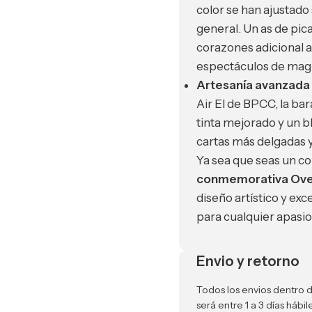
color se han ajustado
general. Un as de pic
corazones adicional a
espectáculos de magi
Artesanía avanzada
Air El de BPCC, la ba
tinta mejorado y un b
cartas más delgadas y
Ya sea que seas un col
conmemorativa Ove
diseño artístico y exc
para cualquier apasio
Envio y retorno
Todos los envios dentro d
será entre 1 a 3 días háb