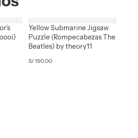
dos
or’s
Yellow Submarine Jigsaw
oooi)
Puzzle (Rompecabezas The
Beatles) by theory11
S/
150.00
Star
(Rom
theo