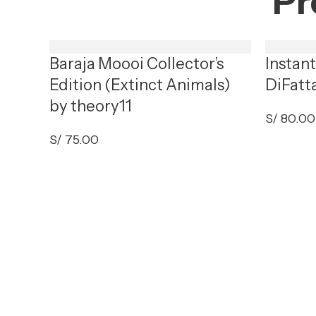
Pr
Baraja Moooi Collector’s
Instan
Edition (Extinct Animals)
DiFatt
by theory11
S/
80.00
S/
75.00