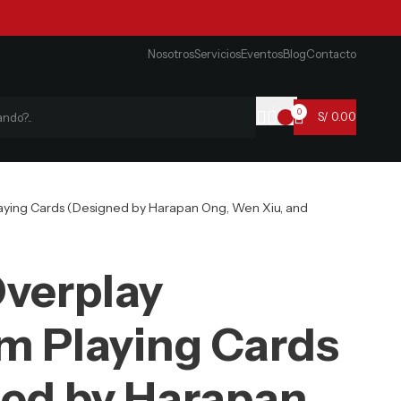
Nosotros
Servicios
Eventos
Blog
Contacto
0
S/
0.00
ying Cards (Designed by Harapan Ong, Wen Xiu, and
Overplay
 Playing Cards
ed by Harapan