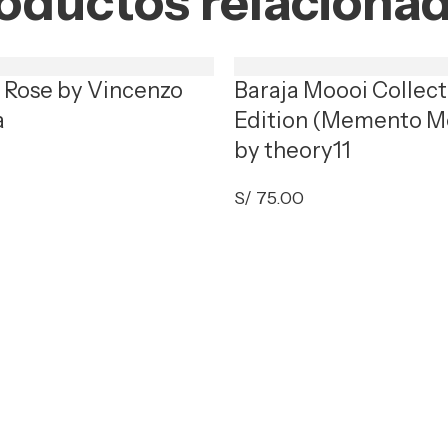
oductos relaciona
t Rose by Vincenzo
Baraja Moooi Collect
a
Edition (Memento M
by theory11
S/
75.00