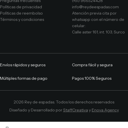
Preguntas frecuentes
(+51) 966524428
Políticas de privacidad
info@reydeespadas.com
Políticas de reembolso
Atención previa cita por
Términos y condiciones
whatsapp con el número de
celular:
Calle aster 161, int. 103, Surco
Envíos rápidos y seguros
Compra fácil y segura
Múltiples formas de pago
Pagos 100% Seguros
2026 Rey de espadas. Todos los derechos reservados
Diseñado y Desarrollado por
StaffCreativa
y
Enova Agency