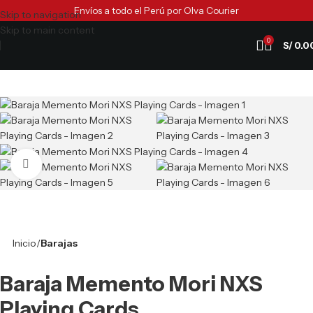
Envíos a todo el Perú por Olva Courier
Skip to navigation
Skip to main content
0
S/
0.0
Clic para ampliar
Inicio
Barajas
Baraja Memento Mori NXS
Playing Cards