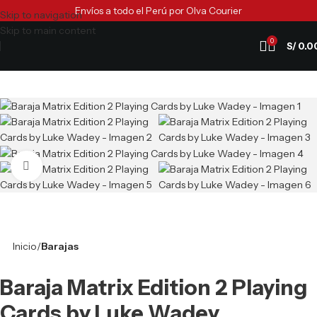
Envíos a todo el Perú por Olva Courier
Skip to navigation
Skip to main content
0
S/
0.0
Clic para ampliar
Inicio
Barajas
Baraja Matrix Edition 2 Playing
Cards by Luke Wadey