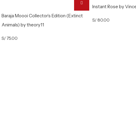
Instant Rose by Vinc
Baraja Moooi Collector’s Edition (Extinct
S/
80.00
Animals) by theory11
S/
75.00