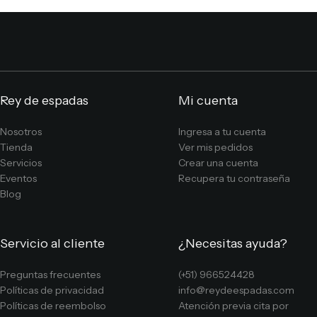
Rey de espadas
Mi cuenta
Nosotros
Ingresa a tu cuenta
Tienda
Ver mis pedidos
Servicios
Crear una cuenta
Eventos
Recupera tu contraseña
Blog
Servicio al cliente
¿Necesitas ayuda?
Preguntas frecuentes
(+51) 966524428
Políticas de privacidad
info@reydeespadas.com
Políticas de reembolso
Atención previa cita por