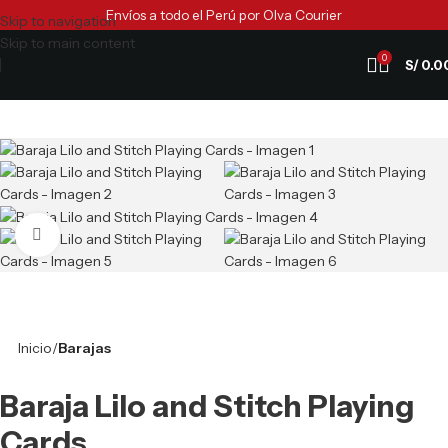
Envíos a todo el Perú por Olva Courier
Skip to navigation
Skip to main content
0
S/
0.0
Clic para ampliar
Inicio
Barajas
Baraja Lilo and Stitch Playing
Cards