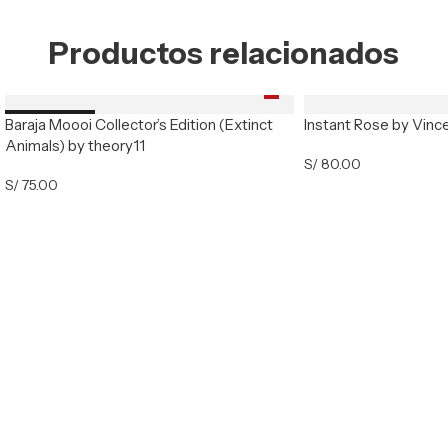
Productos relacionados
Baraja Moooi Collector’s Edition (Extinct
Instant Rose by Vinc
Nuevo
Animals) by theory11
S/
80.00
S/
75.00