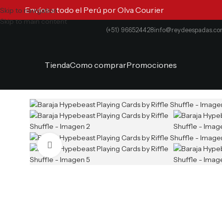
Envíos a todo el Perú por Olva Courier
Skip to navigation
Skip to main content
(+51) 966524428
info@reydeespadas.c
Tienda
Como comprar
Promociones
Clic para ampliar