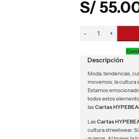
S/
55.0
Conf
Descripción
Moda, tendencias, cul
movemos; la cultura s
Estamos emocionados
todos estos elementos
las
Cartas HYPEBE
Las
Cartas HYPEBE
cultura streetwear. Si
quieras. Al hojear la 