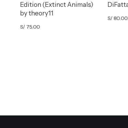
Edition (Extinct Animals)
DiFatt
by theory11
S/
80.00
S/
75.00