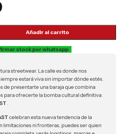
0
Añadir al carrito
irmar stock por whatsapp
tura streetwear. La calle es donde nos
iempre estará viva sin importar dónde estés.
 de presentarte una baraja que combina
 para ofrecerte la bomba cultural definitiva:
AST
.
AST
celebran esta nueva tendencia de la
n limitaciones ni fronteras, puedes ser quien
baraja completa, verás logotipos, marcas e