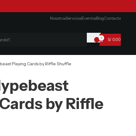
Nosotros
Servicios
Eventos
Blog
Contacto
0
S/
0.00
east Playing Cards by Riffle Shuffle
Hypebeast
Cards by Riffle