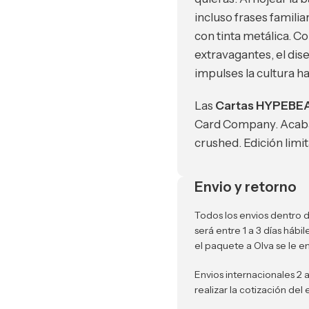
incluso frases famili
con tinta metálica. C
extravagantes, el di
impulses la cultura ha
Las
Cartas HYPEBE
Card Company. Acaba
crushed. Edición limi
Envio y retorno
Todos los envios dentro d
será entre 1 a 3 días háb
el paquete a Olva se le e
Envios internacionales 2 
realizar la cotización del 