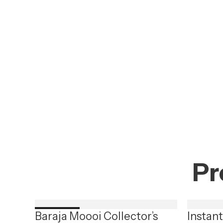
Pr
Baraja Moooi Collector’s
Instan
Nuevo