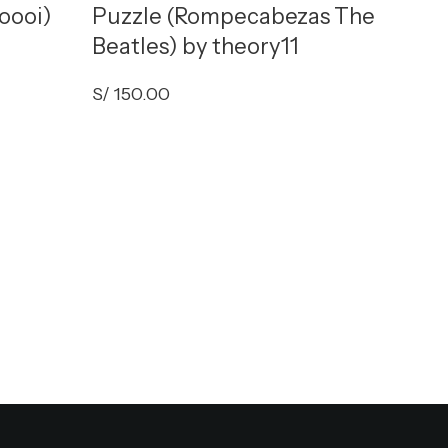
oooi)
Puzzle (Rompecabezas The
Beatles) by theory11
S/
150.00
Star
(Rom
theo
S/
150