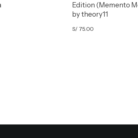
a
Edition (Memento M
by theory11
S/
75.00