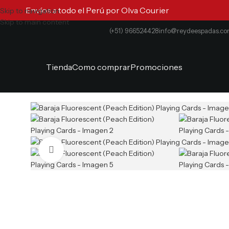
Envíos a todo el Perú por Olva Courier
Skip to navigation
Skip to main content
(+51) 966524428
info@reydeespadas.c
Tienda
Como comprar
Promociones
Clic para ampliar