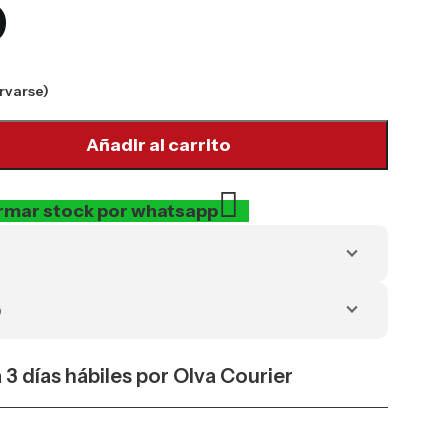
0
rvarse)
Añadir al carrito
rmar stock por whatsapp
o
a 3 días hábiles por Olva Courier