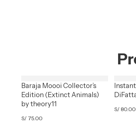
Pr
Baraja Moooi Collector’s
Instan
Edition (Extinct Animals)
DiFatt
by theory11
S/
80.00
S/
75.00