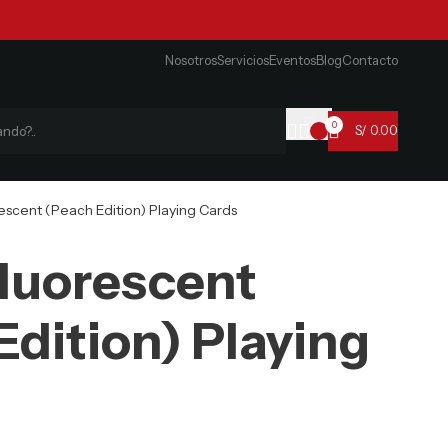
Nosotros
Servicios
Eventos
Blog
Contacto
0
S/
0.00
escent (Peach Edition) Playing Cards
Fluorescent
Edition) Playing