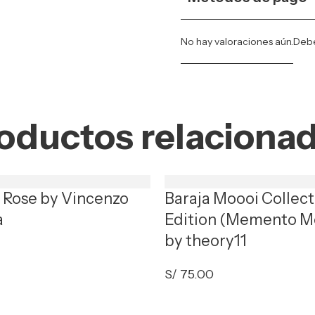
No hay valoraciones aún.
Deb
oductos relaciona
t Rose by Vincenzo
Baraja Moooi Collect
a
Edition (Memento M
by theory11
S/
75.00