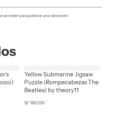
es
acceder
para publicar una valoración.
dos
or’s
Yellow Submarine Jigsaw
oooi)
Puzzle (Rompecabezas The
Beatles) by theory11
S/
150.00