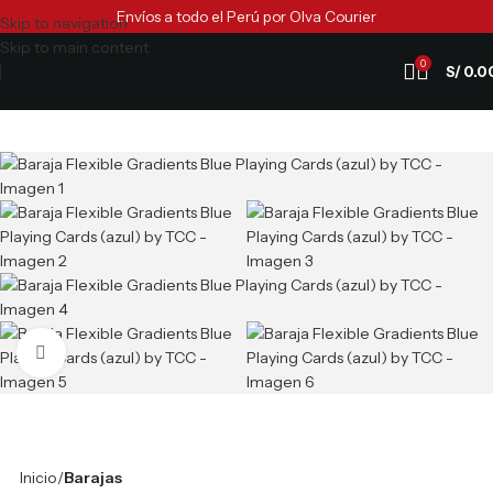
Envíos a todo el Perú por Olva Courier
Skip to navigation
Skip to main content
0
S/
0.0
Clic para ampliar
Inicio
Barajas