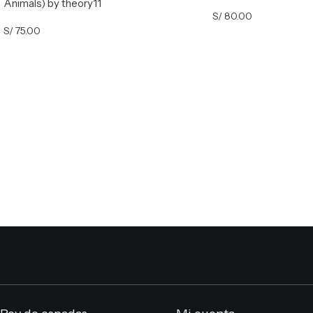
Animals) by theory11
S/
80.00
S/
75.00